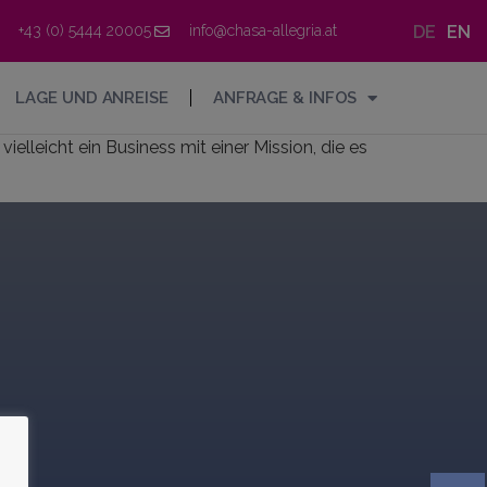
DE
EN
+43 (0) 5444 20005
info@chasa-allegria.at
LAGE UND ANREISE
ANFRAGE & INFOS
ielleicht ein Business mit einer Mission, die es